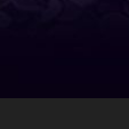
10bet är en avancerad spelportal, så dess kunder står inte
inför problem när de vill spela spel på språng. Kasinot
erbjuder flera lösningar för mobilspel och har perfekt körning
på alla enheter. Mobilkompatibilitet gör det möjligt att spela